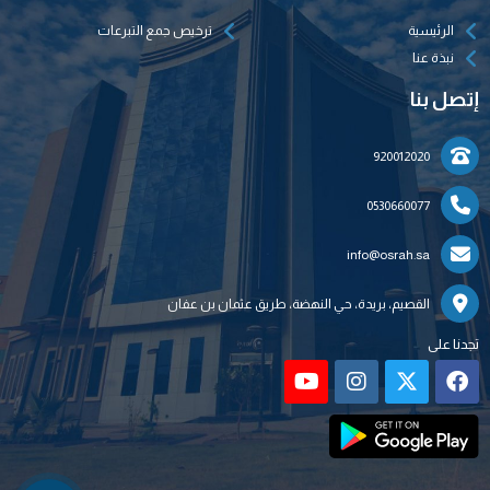
الرئيسية
ترخيص جمع التبرعات
نبذة عنا
إتصل بنا
920012020
0530660077
info@osrah.sa
القصيم، بريدة، حي النهضة، طريق عثمان بن عفان
تجدنا على